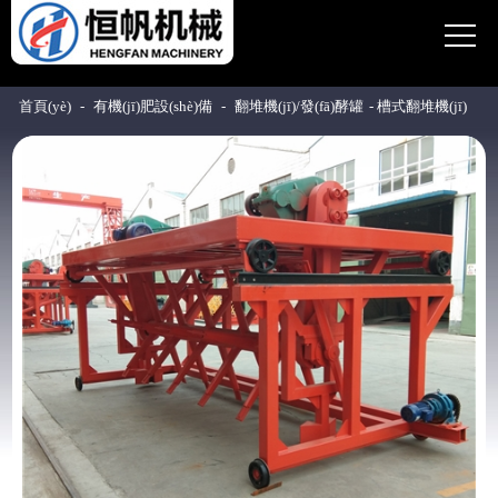
首頁(yè)
-
有機(jī)肥設(shè)備
-
翻堆機(jī)/發(fā)酵罐
- 槽式翻堆機(jī)