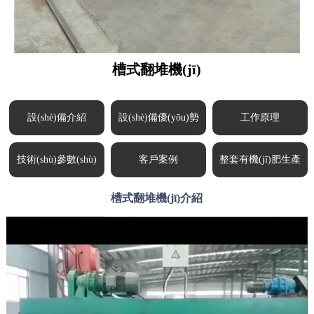
槽式翻堆機(jī)
設(shè)備介紹
設(shè)備優(yōu)勢
工作原理
(shì)
技術(shù)參數(shù)
客戶案例
整套有機(jī)肥生產
(chǎn)線
槽式翻堆機(jī)介紹