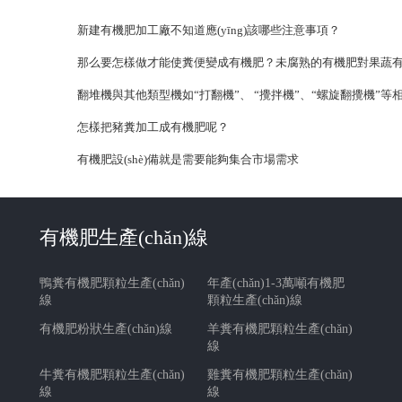
新建有機肥加工廠不知道應(yīng)該哪些注意事項？
那么要怎樣做才能使糞便變成有機肥？未腐熟的有機肥對果蔬有
翻堆機與其他類型機如“打翻機”、 “攪拌機”、“螺旋翻攪機”
著特點
怎樣把豬糞加工成有機肥呢？
有機肥設(shè)備就是需要能夠集合市場需求
有機肥生產(chǎn)線
鴨糞有機肥顆粒生產(chǎn)
年產(chǎn)1-3萬噸有機肥
線
顆粒生產(chǎn)線
有機肥粉狀生產(chǎn)線
羊糞有機肥顆粒生產(chǎn)
線
牛糞有機肥顆粒生產(chǎn)
雞糞有機肥顆粒生產(chǎn)
線
線