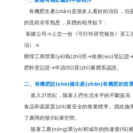
一、新建有機肥廠的申辦程序
有機肥生產(chǎn)是很多人看好的項目
的流程非常熟悉，具體的程序如下：
新建公司→上交一份《可行性研究報告》至工信局立項
項）→
辦理工商營業(yè)執(zhí)照→稅務(wù)
肥料登記證→申請ISO質(zhì)量體系認證。
二、有機肥設(shè)備生產(chǎn)有機肥的前
進入21世紀，隨著人們生活水平的不斷提高，
食品和蔬菜質(zhì)量安全的衡量標準。因
了廣闊的發(fā)展空間。
隨著工農(nóng)業(yè)和城市的快速發(fā)展