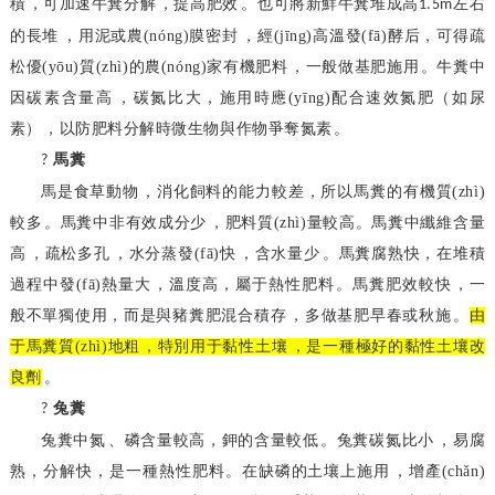
積，可加速牛糞分解，提高肥效。也可將新鮮牛糞堆成高
左右
1.5m
的長堆，用泥或農(nóng)膜密封，經(jīng)高溫發(fā)酵后，可得疏
松優(yōu)質(zhì)的農(nóng)家有機肥料，一般做基肥施用。牛糞中
因碳素含量高，碳氮比大，施用時應(yīng)配合速效氮肥（如尿
素），以防肥料分解時微生物與作物爭奪氮素。
馬糞
?
馬是食草動物，消化飼料的能力較差，所以馬糞的有機質(zhì)
較多。
馬糞中非有效成分少，肥料質(zhì)量較高。馬糞中纖維含量
高，疏松多孔，水分蒸發(fā)快，含水量少。馬糞腐熟快，在堆積
過程中發(fā)熱量大，溫度高，屬于熱性肥料。馬糞肥效較快，一
般不單獨使用，而是與豬糞肥混合積存，多做基肥早春或秋施。
由
于馬糞質(zhì)地粗，特別用于黏性土壤，是一種極好的黏性土壤改
良劑
。
兔糞
?
兔糞中氮、磷含量較高，鉀的含量較低。兔糞碳氮比小，易腐
熟，分解快，是一種熱性肥料。在缺磷的土壤上施用，增產(chǎn)